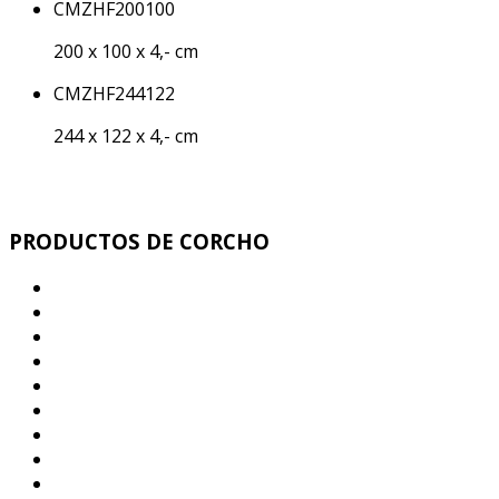
CMZHF200100
200 x 100 x 4,- cm
CMZHF244122
244 x 122 x 4,- cm
PRODUCTOS DE CORCHO
Corcho Ecologico Aislamiento Termo Acústico
Corcho Antivibratorio
Juntas de Dilatación corcho para la Construcción
Parquet corcho - Corcho decorativo mural
Rollos y Planchas de corcho Industrial
Corcho sub Bases Parquet y Pavimentos
Rollos y Planchas Corcho - Caucho
Pizarras de corcho. Memos corcho Adhesivos
Tapones corcho. Granulado corcho. Bolas corcho