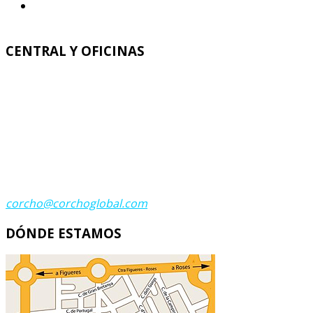
Salvamanteles corcho – Posavasos corcho – Tacos
corcho para Yoga
CENTRAL Y OFICINAS
Corcho Global
C. Italia 11 - C. Grecia 23
Polígono Industrial Recinto Ferial
17600 FIGUERES (GIRONA)
Teléfono:
(+34) 972 674 683
Teléfono:
(+34) 972 502 798
Fax:
(+34) 972 672 200
Contacta
corcho@corchoglobal.com
DÓNDE ESTAMOS