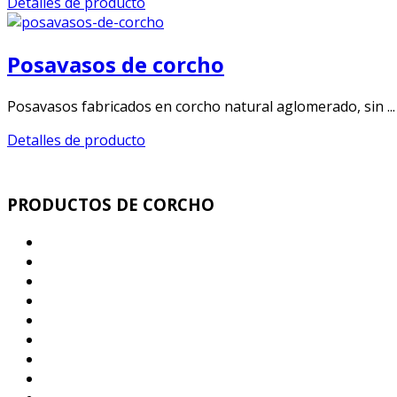
Detalles de producto
Posavasos de corcho
Posavasos fabricados en corcho natural aglomerado, sin ...
Detalles de producto
PRODUCTOS DE CORCHO
Corcho Ecologico Aislamiento Termo Acústico
Corcho Antivibratorio
Juntas de Dilatación corcho para la Construcción
Parquet corcho - Corcho decorativo mural
Rollos y Planchas de corcho Industrial
Corcho sub Bases Parquet y Pavimentos
Rollos y Planchas Corcho - Caucho
Pizarras de corcho. Memos corcho Adhesivos