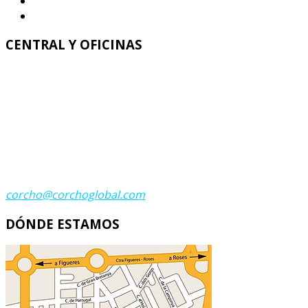
Tapones corcho. Granulado corcho. Bolas corcho
Salvamanteles corcho – Posavasos corcho – Tacos c
CENTRAL Y OFICINAS
Corcho Global
C. Italia 11 - C. Grecia 23
Polígono Industrial Recinto Ferial
17600 FIGUERES (GIRONA)
Teléfono:
(+34) 972 674 683
Teléfono:
(+34) 972 502 798
Fax:
(+34) 972 672 200
Contacta
corcho@corchoglobal.com
DÓNDE ESTAMOS