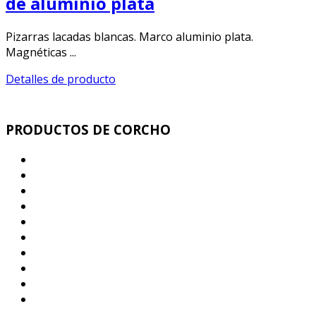
de aluminio plata
Pizarras lacadas blancas. Marco aluminio plata.
Magnéticas ...
Detalles de producto
PRODUCTOS DE CORCHO
Corcho Ecologico Aislamiento Termo Acústico
Corcho Antivibratorio
Juntas de Dilatación corcho para la Construcción
Parquet corcho - Corcho decorativo mural
Rollos y Planchas de corcho Industrial
Corcho sub Bases Parquet y Pavimentos
Rollos y Planchas Corcho - Caucho
Pizarras de corcho. Memos corcho Adhesivos
Tapones corcho. Granulado corcho. Bolas corcho
Salvamanteles corcho – Posavasos corcho – Tacos
corcho para Yoga