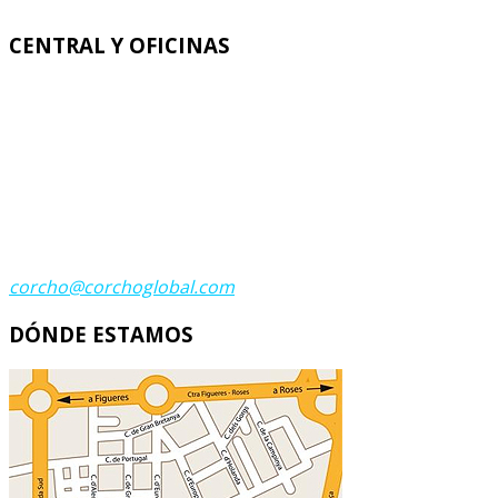
CENTRAL Y OFICINAS
Corcho Global
C. Italia 11 - C. Grecia 23
Polígono Industrial Recinto Ferial
17600 FIGUERES (GIRONA)
Teléfono:
(+34) 972 674 683
Teléfono:
(+34) 972 502 798
Fax:
(+34) 972 672 200
Contacta
corcho@corchoglobal.com
DÓNDE ESTAMOS