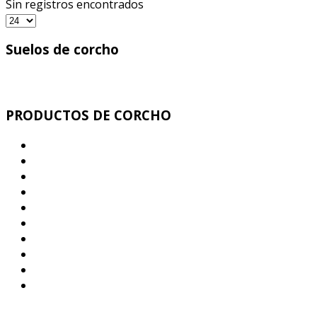
Sin registros encontrados
Suelos de corcho
PRODUCTOS DE CORCHO
Corcho Ecologico Aislamiento Termo Acústico
Corcho Antivibratorio
Juntas de Dilatación corcho para la Construcción
Parquet corcho - Corcho decorativo mural
Rollos y Planchas de corcho Industrial
Corcho sub Bases Parquet y Pavimentos
Rollos y Planchas Corcho - Caucho
Pizarras de corcho. Memos corcho Adhesivos
Tapones corcho. Granulado corcho. Bolas corcho
Salvamanteles corcho – Posavasos corcho – Tacos
corcho para Yoga