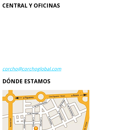
CENTRAL Y OFICINAS
Corcho Global
C. Italia 11 - C. Grecia 23
Polígono Industrial Recinto Ferial
17600 FIGUERES (GIRONA)
Teléfono:
(+34) 972 674 683
Teléfono:
(+34) 972 502 798
Fax:
(+34) 972 672 200
Contacta
corcho@corchoglobal.com
DÓNDE ESTAMOS